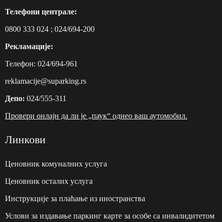
Телефони централе:
0800 333 024
;
024/694-200
Рекламације:
Телефон:
024/694-961
reklamacije@suparking.rs
Депо:
024/555-311
Провери онлајн да ли је „паук“ однео ваш аутомобил.
Линкови
Ценовник комуналних услуга
Ценовник осталих услуга
Инструкције за плаћање из иностранства
Услови за издавање паркинг карте за особе са инвалидитетом