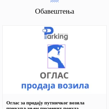
Обавештења
Оглас за продају путничког возила
прикупљањем писмених понуда