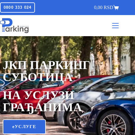
0,00
RSD
0800 333 024
ЈКП ПАРКИНГ
СУБОТИЦА
НА УСЛУЗИ
ГРАЂАНИМА
еУСЛУГЕ