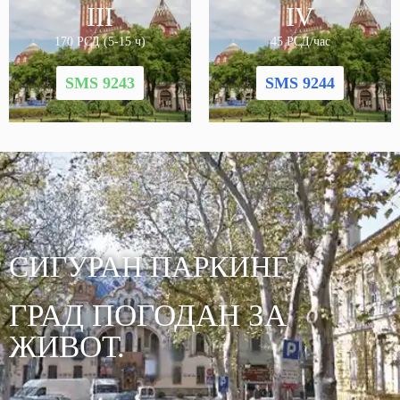
III
IV
170 РСД (5-15 ч)
45 РСД/час
SMS 9243
SMS 9244
СИГУРАН ПАРКИНГ
ГРАД ПОГОДАН ЗА
ЖИВОТ.