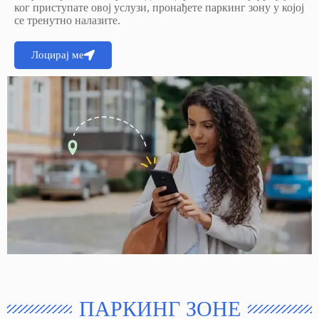
ког приступате овој услузи, пронађете паркинг зону у којој
се тренутно налазите.
Лоцирај ме
ПАРКИНГ ЗОНЕ