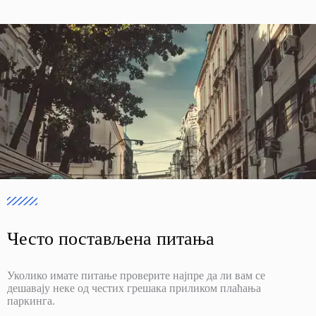
Често постављена питања
Уколико имате питање проверите најпре да ли вам се
дешавају неке од честих грешака приликом плаћања
паркинга.