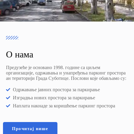
О нама
Предузеће је основано 1998. године са циљем
организације, одржавања и унапређења паркинг простора
ан територији Града Суботице. Послови које обављамо су:
Одржавање јавних простора за паркирање
Изградња нових простора за паркирање
Наплата накнаде за коришћење паркинг простора
Прочитај више