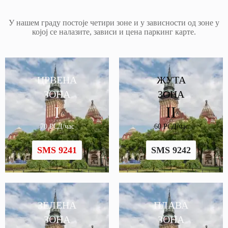
У нашем граду постоје четири зоне и у зависности од зоне у
којој се налазите, зависи и цена паркинг карте.
ЦРВЕНА
ЖУТА
ЗОНА
ЗОНА
I
II
70 РСД/час
60 РСД/час
SMS 9241
SMS 9242
ЗЕЛЕНА
ПЛАВА
ЗОНА
ЗОНА