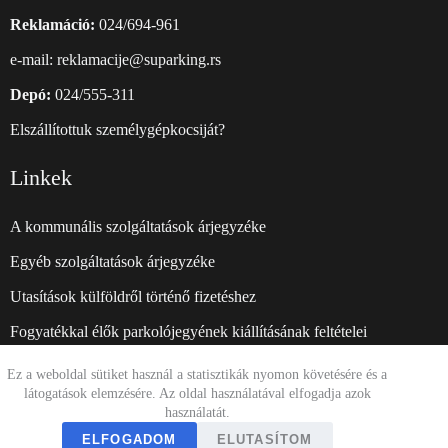
Reklamáció:
024/694-961
е-mail:
reklamacije@suparking.rs
Depó:
024/555-311
Elszállítottuk személygépkocsiját?
Linkek
A kommunális szolgáltatások árjegyzéke
Egyéb szolgáltatások árjegyzéke
Utasítások külföldről történő fizetéshez
Fogyatékkal élők parkolójegyének kiállításának feltételei
Adatvédelmi szabályzat
Ez a weboldal sütiket használ a statisztikák nyomon követésére és a
látogatások elemzésére. Az oldal használatával elfogadja azok
Honlap: suparking.rs
használatát.
ELFOGADOM
ELUTASÍTOM