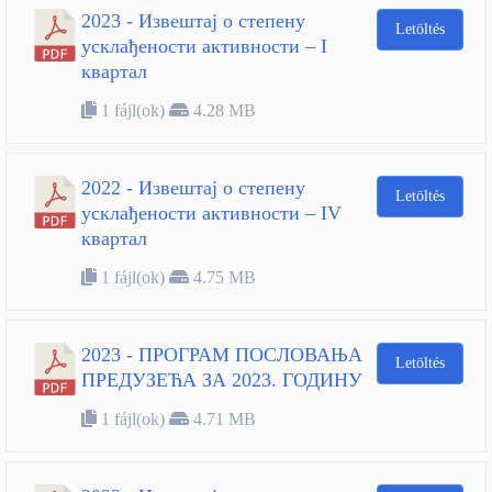
2023 - Извештај о степену
Letöltés
усклађености активности – I
квартал
1 fájl(ok)
4.28 MB
2022 - Извештај о степену
Letöltés
усклађености активности – IV
квартал
1 fájl(ok)
4.75 MB
2023 - ПРОГРАМ ПОСЛОВАЊА
Letöltés
ПРЕДУЗЕЋА ЗА 2023. ГОДИНУ
1 fájl(ok)
4.71 MB