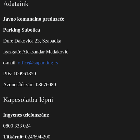
Adataink
Javno komunalno preduzeće
Parking Subotica
Đure Đakovića 23, Szabadka
Igazgató: Aleksandar Medaković
e-mail:
office@suparking.rs
PIB: 100961859
Azonosítószám: 08676089
Kapcsolatba lépni
Ingyenes telefonszám:
0800 333 024
Titkárnő:
024/694-200