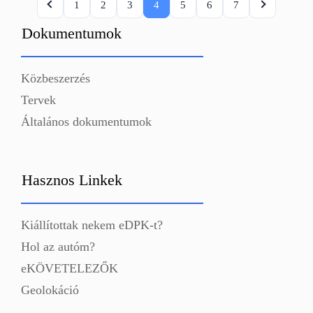
1
2
3
4
5
6
7
Dokumentumok
Közbeszerzés
Tervek
Általános dokumentumok
Hasznos Linkek
Kiállítottak nekem eDPK-t?
Hol az autóm?
eKÖVETELEZŐK
Geolokáció