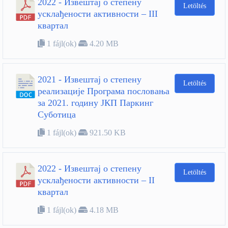
2022 - Извештај о степену
Letöltés
усклађености активности – III
квартал
1 fájl(ok)
4.20 MB
2021 - Извештај о степену
Letöltés
реализације Програма пословања
за 2021. годину ЈКП Паркинг
Суботица
1 fájl(ok)
921.50 KB
2022 - Извештај о степену
Letöltés
усклађености активности – II
квартал
1 fájl(ok)
4.18 MB