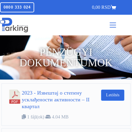
0,00
RSD
0800 333 024
PÉNZÜGYI
DOKUMENTUMOK
2023 - Извештај о степену
Letöltés
усклађености активности – II
квартал
1 fájl(ok)
4.04 MB