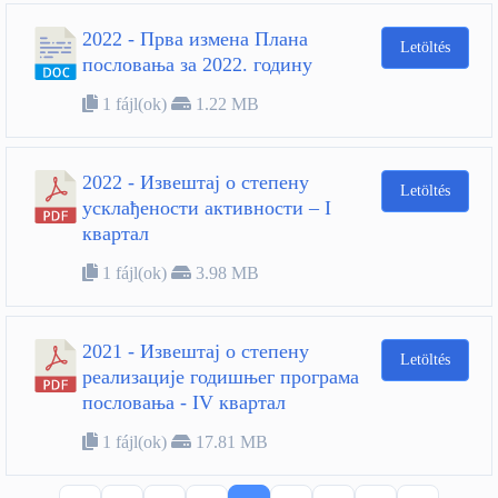
2022 - Прва измена Плана
Letöltés
пословања за 2022. годину
1 fájl(ok)
1.22 MB
2022 - Извештај о степену
Letöltés
усклађености активности – I
квартал
1 fájl(ok)
3.98 MB
2021 - Извештај о степену
Letöltés
реализације годишњег програма
пословања - IV квартал
1 fájl(ok)
17.81 MB