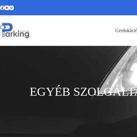
Geolokáci
EGYÉB SZOLGÁLT