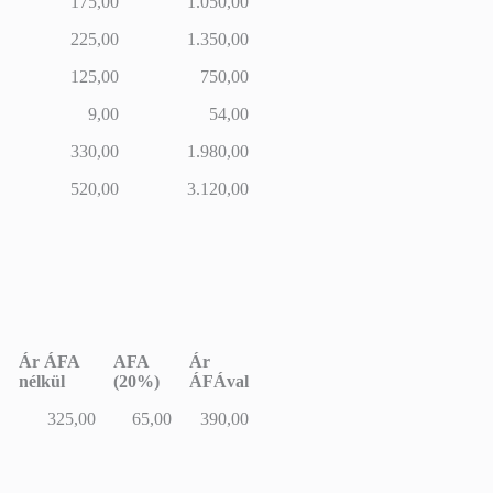
175,00
1.050,00
225,00
1.350,00
125,00
750,00
9,00
54,00
330,00
1.980,00
520,00
3.120,00
Ár ÁFA
AFA
Ár
nélkül
(20%)
ÁFÁval
Ár ÁFA
AFA
Ár
325,00
65,00
390,00
nélkül
(20%)
ÁFÁval