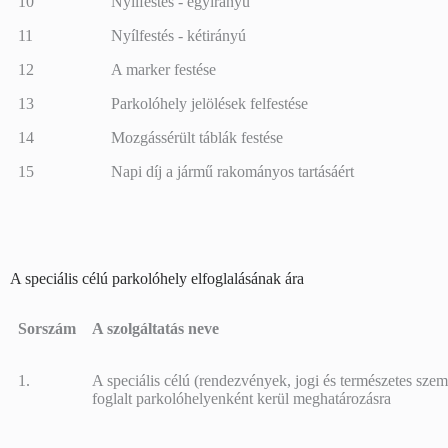
10
Nyílfestés - egyirányú
11
Nyílfestés - kétirányú
12
A marker festése
13
Parkolóhely jelölések felfestése
14
Mozgássérült táblák festése
15
Napi díj a jármű rakományos tartásáért
A speciális célú parkolóhely elfoglalásának ára
Sorszám
A szolgáltatás neve
Sorszám
A szolgáltatás neve
1.
A speciális célú (rendezvények, jogi és természetes szem
foglalt parkolóhelyenként kerül meghatározásra