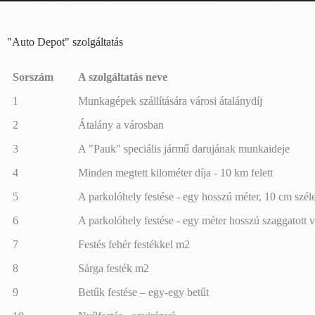
"Auto Depot" szolgáltatás
Sorszám
A szolgáltatás neve
Sorszám
A szolgáltatás neve
1
Munkagépek szállítására városi átalánydíj
2
Átalány a városban
3
A "Pauk" speciális jármű darujának munkaideje
4
Minden megtett kilométer díja - 10 km felett
5
A parkolóhely festése - egy hosszú méter, 10 cm szél
6
A parkolóhely festése - egy méter hosszú szaggatott 
7
Festés fehér festékkel m2
8
Sárga festék m2
9
Betűk festése – egy-egy betűt