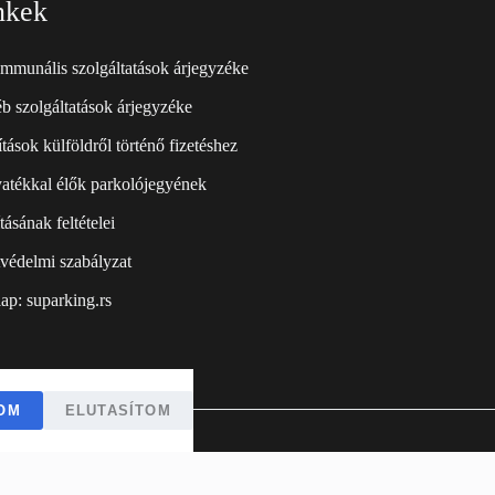
nkek
mmunális szolgáltatások árjegyzéke
b szolgáltatások árjegyzéke
tások külföldről történő fizetéshez
atékkal élők parkolójegyének
ításának feltételei
védelmi szabályzat
ap: suparking.rs
OM
ELUTASÍTOM