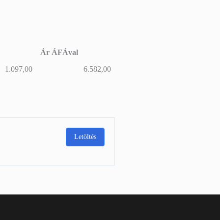
Ár ÁFÁval
Ár ÁFÁval
1.097,00
6.582,00
Letöltés