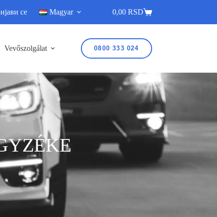
ијави се
Magyar
0,00
RSD
Vevőszolgálat
0800 333 024
EGYZÉKE