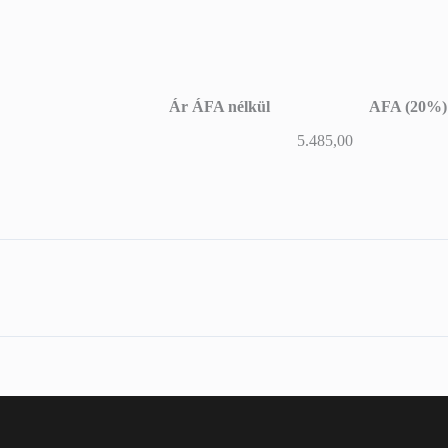
Ár ÁFA nélkül
AFA (20%)
Ár ÁFA nélkül
AFA (20%)
5.485,00