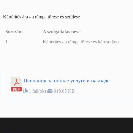
Kártérítés ára - a rámpa törése és sérülése
Sorszám
A szolgáltatás neve
Sorszám
A szolgáltatás neve
1.
Kártérítés - a rámpa törése és károsodása
Ценовник за остале услуге и накнаде
1 fájl(ok)
919.65 KB