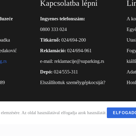
Kapcsolatba lépni
Li
duzeće
Ingyenes telefonszám:
A ko
0800 333 024
Egyé
badka
Titkárnő:
024/694-200
Utasí
edaković
Reklamáció:
024/694-961
Fogy
g.rs
е-mail:
reklamacije@suparking.rs
kiáll
Depó:
024/555-311
Adat
089
Elszállítottuk személygépkocsiját?
Honl
 elemzésére. Az oldal használatával elfogadja azok használatát.
ELFOGAD