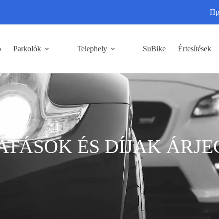
Пр
ó
Parkolók
Telephely
SuBike
Értesítések
ATÁSOK ÉS DÍJAK ÁRJ