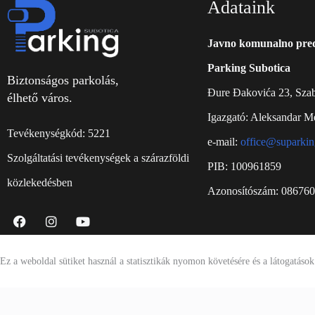
Adataink
Javno komunalno pre
Parking Subotica
Biztonságos parkolás,
Đure Đakovića 23, Sza
élhető város.
Igazgató: Aleksandar M
Tevékenységkód: 5221
e-mail:
office@suparkin
Szolgáltatási tevékenységek a szárazföldi
PIB: 100961859
közlekedésben
Azonosítószám: 08676
Ez a weboldal sütiket használ a statisztikák nyomon követésére és a látogatások
Rólunk
Fizetési mód
Munkaóra
Dokumentumok
Elérhetőségek