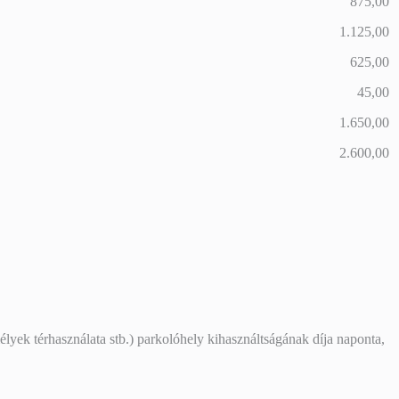
875,00
1.125,00
625,00
45,00
1.650,00
2.600,00
élyek térhasználata stb.) parkolóhely kihasználtságának díja naponta,