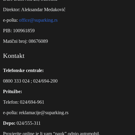
Direktor: Aleksandar Medaković
e-pošta:
office@suparking.rs
PIB: 100961859
Matični broj: 08676089
Kontakt
Telefonske centrale:
0800 333 024
;
024/694-200
Pritužbe:
Telefon:
024/694-961
е-pošta:
reklamacije@suparking.rs
Depo:
024/555-311
Provjerite online je li vam “pauk” odnio automobil.