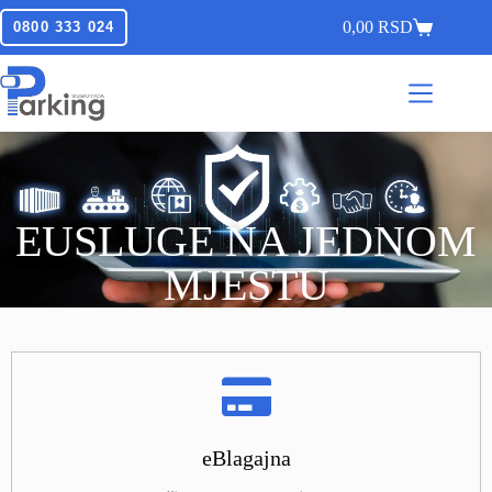
0,00
RSD
0800 333 024
EUSLUGE NA JEDNOM
MJESTU
eBlagajna