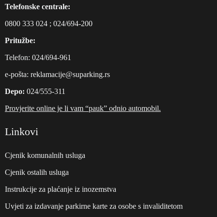
Telefonske centrale:
0800 333 024
;
024/694-200
Pritužbe:
Telefon:
024/694-961
е-pošta:
reklamacije@suparking.rs
Depo:
024/555-311
Provjerite online je li vam “pauk” odnio automobil.
Linkovi
Cjenik komunalnih usluga
Cjenik ostalih usluga
Instrukcije za plaćanje iz inozemstva
Uvjeti za izdavanje parkirne karte za osobe s invaliditetom