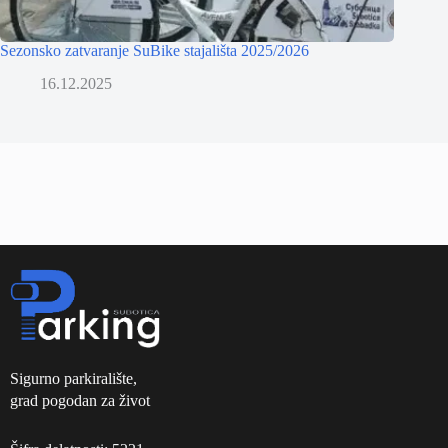
Sezonsko zatvaranje SuBike stajališta 2025/2026
16.12.2025
Sigurno parkiralište,
grad pogodan za život