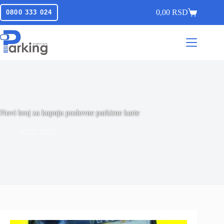
0,00
RSD
0800 333 024
Novi broj za kupnju poslovne parkirne karte
02.02.2023