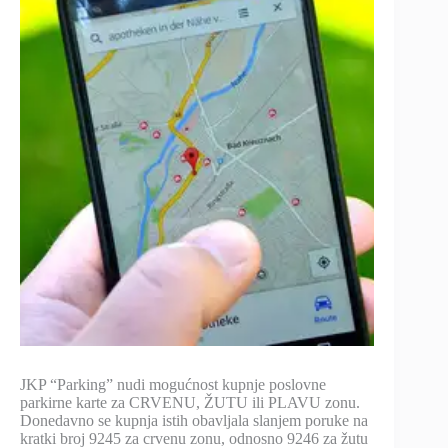
JKP “Parking” nudi mogućnost kupnje poslovne
parkirne karte za CRVENU, ŽUTU ili PLAVU zonu.
Donedavno se kupnja istih obavljala slanjem poruke na
kratki broj 9245 za crvenu zonu, odnosno 9246 za žutu