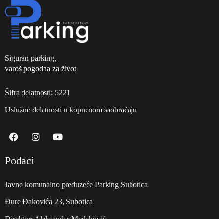
Siguran parking,
varoš pogodna za život
Šifra delatnosti: 5221
Uslužne delatnosti u kopnenom saobraćaju
Podaci
Javno komunalno preduzeće Parking Subotica
Đure Đakovića 23, Subotica
Direktor: Aleksandar Medaković