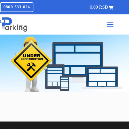
0,00
RSD
0800 333 024