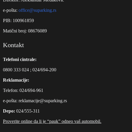
e-pošta:
office@suparking.rs
PIB: 100961859
Matični broj: 08676089
Kontakt
Telefoni cintrale:
0800 333 024
;
024/694-200
Reklamacije:
Telefon:
024/694-961
е-pošta:
reklamacije@suparking.rs
Depo:
024/555-311
Proverite online da li je “pauk” odneo vaš automobil.