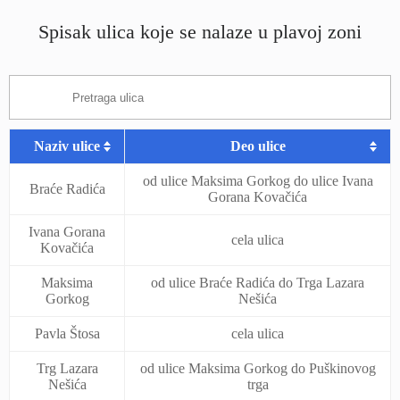
Spisak ulica koje se nalaze u plavoj zoni
Naziv ulice
Deo ulice
od ulice Maksima Gorkog do ulice Ivana
Braće Radića
Gorana Kovačića
Ivana Gorana
cela ulica
Kovačića
Maksima
od ulice Braće Radića do Trga Lazara
Gorkog
Nešića
Pavla Štosa
cela ulica
Trg Lazara
od ulice Maksima Gorkog do Puškinovog
Nešića
trga