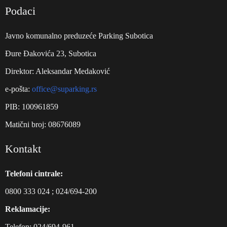
Podaci
Javno komunalno preduzeće Parking Subotica
Đure Đakovića 23, Subotica
Direktor: Aleksandar Medaković
e-pošta:
office@suparking.rs
PIB: 100961859
Matični broj: 08676089
Kontakt
Telefoni cintrale:
0800 333 024
;
024/694-200
Reklamacije:
Telefon:
024/694-961