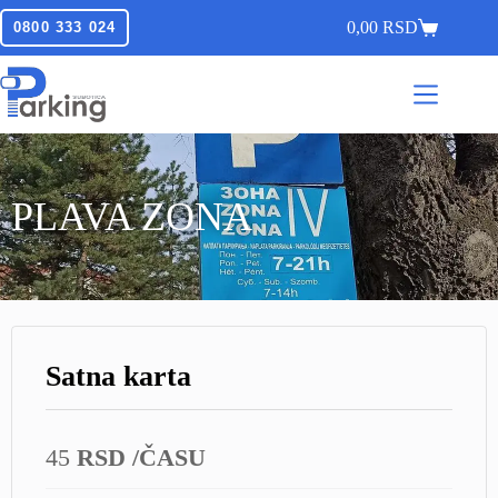
0,00
RSD
0800 333 024
PLAVA ZONA
Satna karta
45
RSD
/ČASU