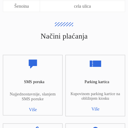
Šenoina
cela ulica
Načini plaćanja
SMS poruka
Parking kartica
Najjednostavnije, slanjem
Kupovinom parking kartice na
obližnjem kiosku
SMS poruke
Više
Više