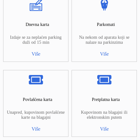
Dnevna karta
Parkomati
Izdaje se za neplaćen parking
Na nekom od aparata koji se
duži od 15 min
nalaze na parkinzima
Više
Više
Povlašćena karta
Pretplatna karta
Unapred, kupovinom povlašćene
Kupovinom na blagajni ili
karte na blagajni
elektronskim putem
Više
Više