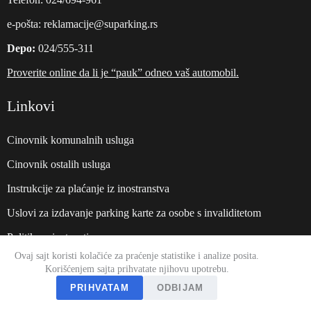
е-pošta:
reklamacije@suparking.rs
Depo:
024/555-311
Proverite online da li je “pauk” odneo vaš automobil.
Linkovi
Cinovnik komunalnih usluga
Cinovnik ostalih usluga
Instrukcije za plaćanje iz inostranstva
Uslovi za izdavanje parking karte za osobe s invaliditetom
Politika privatnosti
Ovaj sajt koristi kolačiće za praćenje statistike i analize posita.
Veb sajt:
suparking.rs
Korišćenjem sajta prihvatate njihovu upotrebu.
PRIHVATAM
ODBIJAM
O nama
Način plaćanja
Radno vrime
Dokumenti
Kontakt