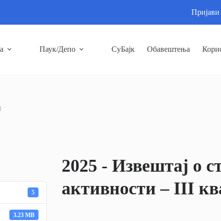
Пријави
а
Паук/Депо
СуБајк
Обавештења
Кори
л
2025 - Извештај о 
активности – III к
5
3.23 MB