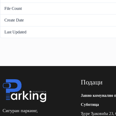
File Count
Create Date
Last Updated
Подаци
Jавно комунално 
Суботицa
Сигуран паркинг,
Ђуре Ђаковића 23,