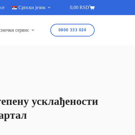
 се
Српски језик
0,00
RSD
снички сервис
0800 333 024
степену усклађености
вартал