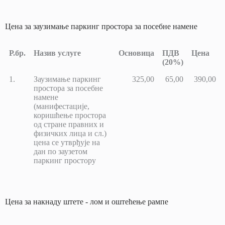
Цена за заузимање паркинг простора за посебне намене
Р.бр.
Назив услуге
Основица
ПДВ
Цена
(20%)
Р.бр.
Назив услуге
Основица
ПДВ
Цена
1.
Заузимање паркинг
325,00
65,00
390,00
(20%)
простора за посебне
намене
(манифестације,
коришћење простора
од стране правних и
физичких лица и сл.)
цена се утврђује на
дан по заузетом
паркинг простору
Цена за накнаду штете - лом и оштећење рампе