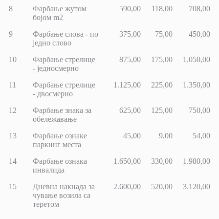
8
Фарбање жутом
590,00
118,00
708,00
бојом m2
9
Фарбање слова - по
375,00
75,00
450,00
једно слово
10
Фарбање стрелице
875,00
175,00
1.050,00
- једносмерно
11
Фарбање стрелице
1.125,00
225,00
1.350,00
- двосмерно
12
Фарбање знака за
625,00
125,00
750,00
обележавање
13
Фарбање ознаке
45,00
9,00
54,00
паркинг места
14
Фарбање ознака
1.650,00
330,00
1.980,00
инвалида
15
Дневна накнада за
2.600,00
520,00
3.120,00
чување возила са
теретом