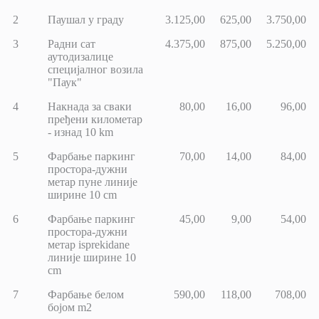
2
Паушал у граду
3.125,00
625,00
3.750,00
3
Радни сат
4.375,00
875,00
5.250,00
аутодизалице
специјалног возила
"Паук"
4
Накнада за сваки
80,00
16,00
96,00
пређени километар
- изнад 10 km
5
Фарбање паркинг
70,00
14,00
84,00
простора-дужни
метар пуне линије
ширине 10 cm
6
Фарбање паркинг
45,00
9,00
54,00
простора-дужни
метар isprekidane
линије ширине 10
cm
7
Фарбање белом
590,00
118,00
708,00
бојом m2