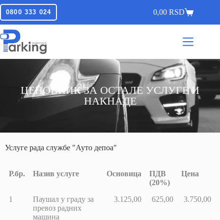
0,00
RSD
0800 333 024
ЦЕНОВНИК ЗА ОСТАЛЕ УСЛУГЕ И
НАКНАДЕ
Услуге рада службе "Ауто депоа"
Р.бр.
Назив услуге
Основица
ПДВ
Цена
(20%)
Р.бр.
Назив услуге
Основица
ПДВ
Цена
1
Паушал у граду за
3.125,00
625,00
3.750,00
(20%)
превоз радних
машина