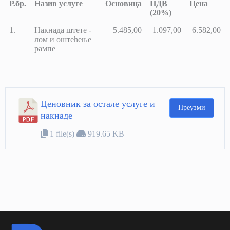
Р.бр.
Назив услуге
Основица
ПДВ
Цена
(20%)
Р.бр.
Назив услуге
Основица
ПДВ
Цена
1.
Накнада штете -
5.485,00
1.097,00
6.582,00
(20%)
лом и оштећење
рампе
Ценовник за остале услуге и
Преузми
накнаде
1 file(s)
919.65 KB