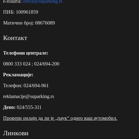
e-пошта:
office@suparking.rs
ПИБ: 100961859
Матични број: 08676089
Контакт
Телефони централе:
0800 333 024
;
024/694-200
Рекламације:
Телефон:
024/694-961
reklamacije@suparking.rs
Депо:
024/555-311
Провери онлајн да ли је „паук“ однео ваш аутомобил.
Линкови