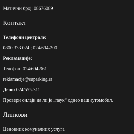
Матични број: 08676089
Контакт
Телефони централе:
0800 333 024
;
024/694-200
Рекламације:
Телефон:
024/694-961
reklamacije@suparking.rs
Депо:
024/555-311
Провери онлајн да ли је „паук“ однео ваш аутомобил.
Линкови
Ценовник комуналних услуга