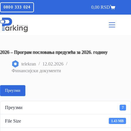
0,00
RSD
0800 333 024
2026 – Програм пословања предузећа за 2026. годину
telekran
12.02.2026
Финансијски документи
Преузми
Преузми
7
File Size
1.43 MB