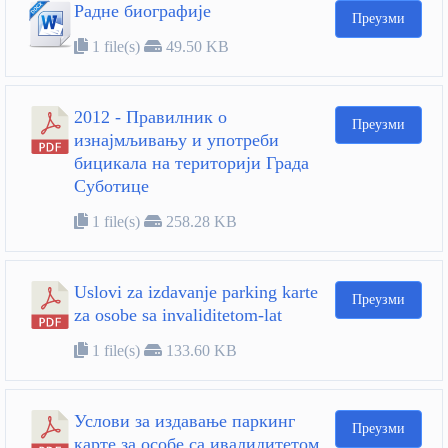
Радне биографије
Преузми
1 file(s)
49.50 KB
2012 - Правилник о
Преузми
изнајмљивању и употреби
бицикала на територији Града
Суботице
1 file(s)
258.28 KB
Uslovi za izdavanje parking karte
Преузми
za osobe sa invaliditetom-lat
1 file(s)
133.60 KB
Услови за издавање паркинг
Преузми
карте за особе са ивалидитетом