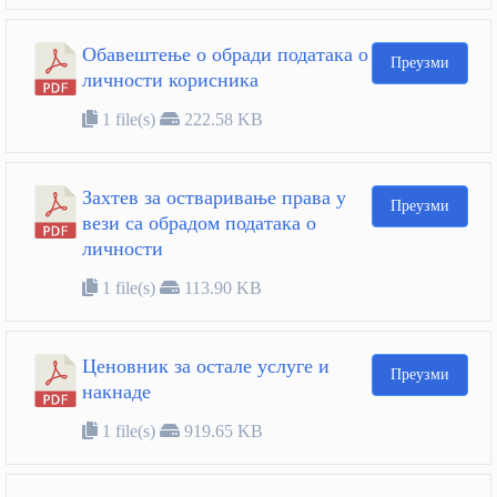
Обавештење о обради података о
Преузми
личности корисника
1 file(s)
222.58 KB
Захтев за остваривање права у
Преузми
вези са обрадом података о
личности
1 file(s)
113.90 KB
Ценовник за остале услуге и
Преузми
накнаде
1 file(s)
919.65 KB