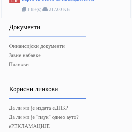
1 file(s)
217.00 KB
Документи
Финансијски документи
Јавне набавке
Планови
Корисни линкови
Да ли ми је издата еДПК?
Да ли ми је "паук" однео ауто?
еРЕКЛАМАЦИЈЕ