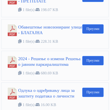
- ПРЕТПЛАТЕ
1 file(s)
198.07 KB
Обавештење новозониране улице
Преузми
- БЛАГАЈНА
1 file(s)
228.31 KB
2024 - Решење о измени Решења
Преузми
о јавним паркиралиштима
1 file(s)
680.69 KB
Oдлука о одређивању лица за
Преузми
заштиту података о личности
1 file(s)
16.00 KB