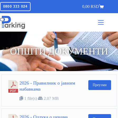
0,00
RSD
0800 333 024
ОПШТИ ДОКУМЕНТИ
2026 - Правилник о јавним
Преузми
набавкама
1 file(s)
2.07 MB
2026 - Одлука о ценама