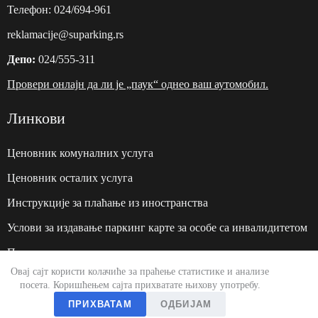
Телефон:
024/694-961
reklamacije@suparking.rs
Депо:
024/555-311
Провери онлајн да ли је „паук“ однео ваш аутомобил.
Линкови
Ценовник комуналних услуга
Ценовник осталих услуга
Инструкције за плаћање из иностранства
Услови за издавање паркинг карте за особе са инвалидитетом
Политика приватности
Овај сајт користи колачиће за праћење статистике и анализе
Веб сајт:
suparking.rs
посета. Коришћењем сајта прихватате њихову употребу.
ПРИХВАТАМ
ОДБИЈАМ
О нама
Начин плаћања
Радно време
Документи
Контакт