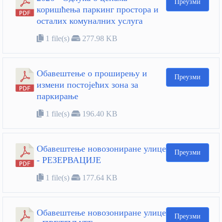
Преузми
коришћења паркинг простора и
осталих комуналних услуга
1 file(s)
277.98 KB
Обавештење о проширењу и
Преузми
измени постојећих зона за
паркирање
1 file(s)
196.40 KB
Обавештење новозониране улице
Преузми
- РЕЗЕРВАЦИЈЕ
1 file(s)
177.64 KB
Обавештење новозониране улице
Преузми