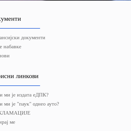
кументи
ансијски документи
е набавке
нови
исни линкови
и ми је издата еДПК?
и ми је "паук" однео ауто?
КЛАМАЦИЈЕ
рај ме