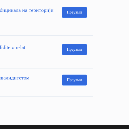
бицикала на територији
Преузми
liditetom-lat
Преузми
 ивалидитетом
Преузми