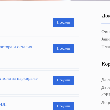
До
Преузми
Фин
Јавн
остора и осталих
Пла
Преузми
Кор
 зона за паркирање
Да л
Преузми
Да л
еРЕ
Лоци
ИЈЕ
Преузми