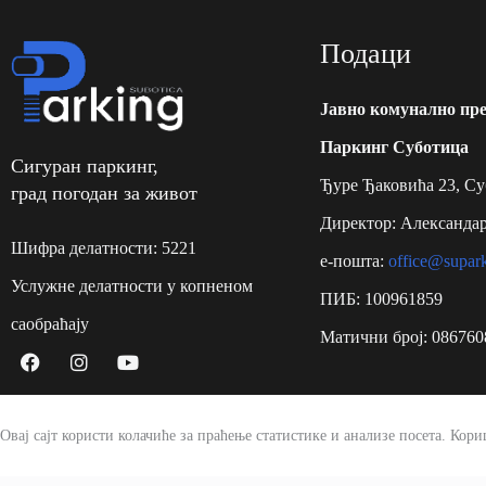
Подаци
Jавно комунално пре
Паркинг Суботицa
Сигуран паркинг,
Ђуре Ђаковића 23, С
град погодан за живот
Директор: Александа
Шифра делатности: 5221
e-пошта:
office@supark
Услужне делатности у копненом
ПИБ: 100961859
саобраћају
Матични број: 086760
Овај сајт користи колачиће за праћење статистике и анализе посета. Кор
О нама
Начин плаћања
Радно време
Документи
Контакт