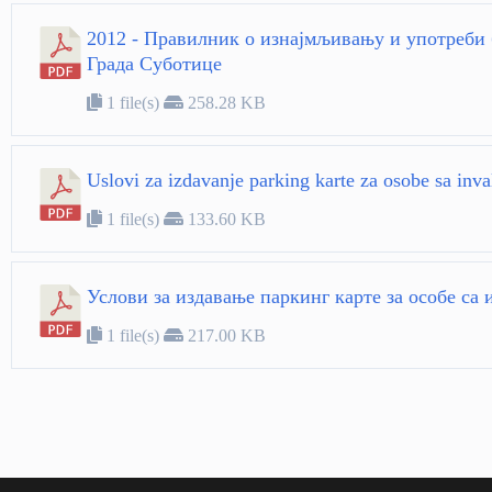
2012 - Правилник о изнајмљивању и употреби 
Града Суботице
1 file(s)
258.28 KB
Uslovi za izdavanje parking karte za osobe sa inva
1 file(s)
133.60 KB
Услови за издавање паркинг карте за особе са
1 file(s)
217.00 KB