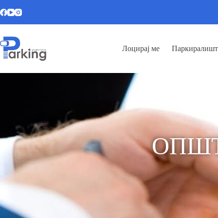
Лоцирај ме
Паркиралишт
ОПШ