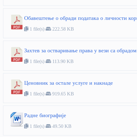
Обавештење о обради података о личности ко
1 file(s)
222.58 KB
Захтев за остваривање права у вези са обрадом
1 file(s)
113.90 KB
Ценовник за остале услуге и накнаде
1 file(s)
919.65 KB
Радне биографије
1 file(s)
49.50 KB