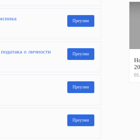
рисника
Преузми
 података о личности
Преузми
Но
2
01
Преузми
Преузми