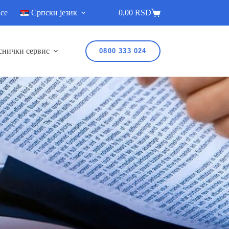
 се
Српски језик
0,00
RSD
снички сервис
0800 333 024