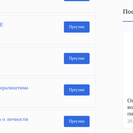
Пос
ТЕ
Преузми
Преузми
киралиштима
Преузми
Ог
в
пи
а о личности
20
Преузми