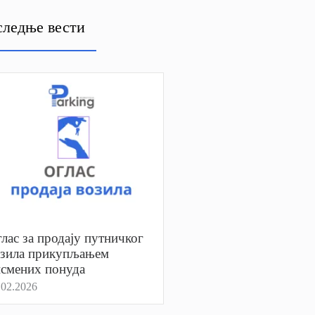
ледње вести
лас за продају путничког
озила прикупљањем
смених понуда
.02.2026