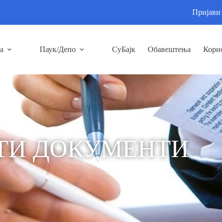
Пријави
а
Паук/Депо
СуБајк
Обавештења
Кори
ТИ ДОКУМЕНТИ