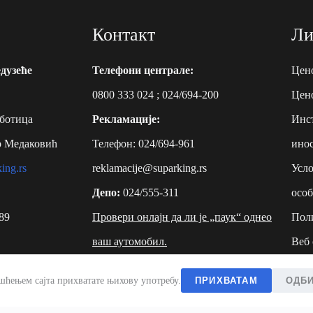
Контакт
Ли
дузеће
Телефони централе:
Цен
0800 333 024
;
024/694-200
Цено
уботица
Рекламације:
Инст
р Медаковић
Телефон:
024/694-961
инос
ing.rs
reklamacije@suparking.rs
Усло
Депо:
024/555-311
особ
89
Провери онлајн да ли је „паук“ однео
Пол
ваш аутомобил.
Веб 
ишћењем сајта прихватате њихову употребу.
ПРИХВАТАМ
ОДБ