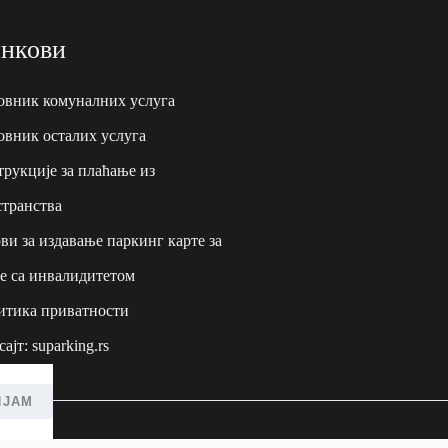
нкови
овник комуналних услуга
вник осталих услуга
рукције за плаћање из
транства
ви за издавање паркинг карте за
е са инвалидитетом
итика приватности
сајт:
suparking.rs
ИЈАМ