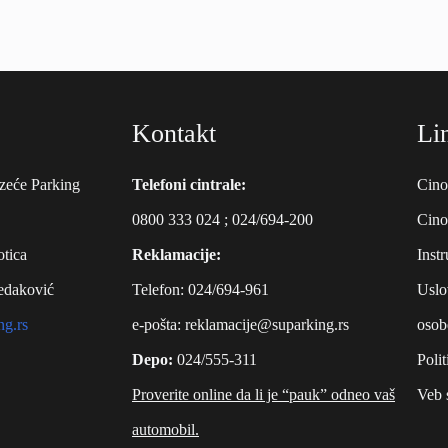
Kontakt
Li
zeće Parking
Telefoni cintrale:
Cino
0800 333 024
;
024/694-200
Cino
tica
Reklamacije:
Instr
edaković
Telefon:
024/694-961
Uslo
ng.rs
е-pošta:
reklamacije@suparking.rs
osob
Depo:
024/555-311
Polit
Proverite online da li je “pauk” odneo vaš
Veb 
automobil.