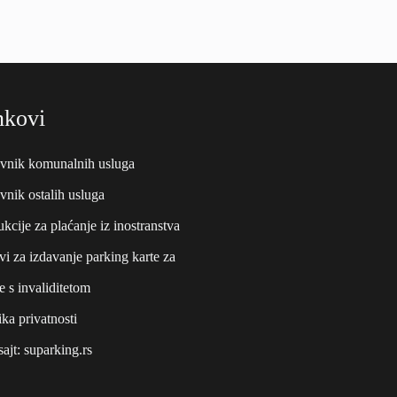
nkovi
vnik komunalnih usluga
vnik ostalih usluga
ukcije za plaćanje iz inostranstva
vi za izdavanje parking karte za
e s invaliditetom
ika privatnosti
sajt:
suparking.rs