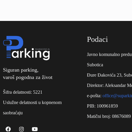
Podaci
Javno komunalno predu
Subotica
Siguran parking,
Đure Đakovića 23, Subo
varoš pogodna za život
Direktor: Aleksandar M
Šifra delatnosti: 5221
e-pošta:
office@suparki
Uslužne delatnosti u kopnenom
PIB: 100961859
saobraćaju
Matični broj: 08676089