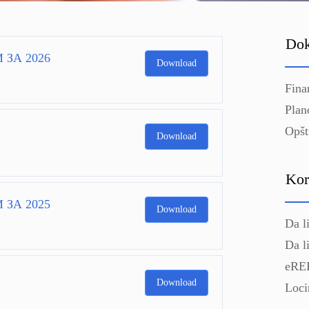
Dok
 ЗА 2026
Download
Fina
Plan
Opšt
Download
Kor
 ЗА 2025
Download
Da l
Da l
eRE
Download
Loci