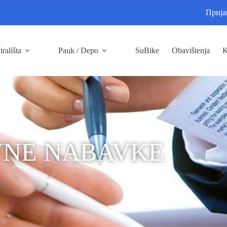
Прија
irališta
Pauk / Depo
SuBike
Obavištenja
K
VNE NABAVKE