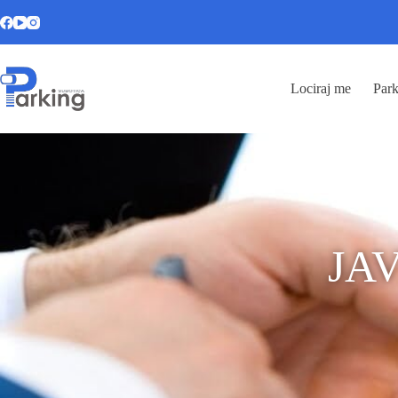
Lociraj me
Park
JA