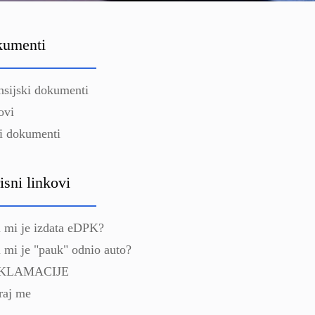
umenti
nsijski dokumenti
ovi
i dokumenti
isni linkovi
i mi je izdata eDPK?
i mi je "pauk" odnio auto?
KLAMACIJE
raj me