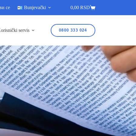
ви се
Bunjevački
0,00
RSD
orisnički servis
0800 333 024